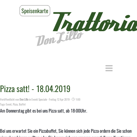
Direkt zum Seiteninhalt
Speisenkarte
Reservieren
Trattoria
Don Lillo
Menü überspringen
Pizza satt! - 18.04.2019
Veröffentlicht von
Don Lillo
in
Eventi Speciale
· Freitag 12 Apr 2019 ·
1:00
Tags:
Event
,
Pizza
,
Buffet
Am Donnerstag gibt es bei uns Pizza satt, ab 18:00Uhr.
Bei uns erwartet Sie ein Pizzabuffet, Sie können sich jede Pizza ordern die Sie schon