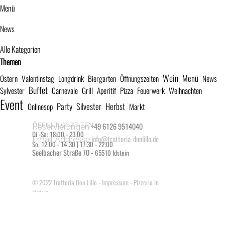
Menü
News
Alle Kategorien
Block überspringen Themen
Themen
Wein
Menü
Ostern
Valentinstag
Longdrink
Biergarten
Öffnungszeiten
News
Buffet
Sylvester
Carnevale
Grill
Aperitif
Pizza
Feuerwerk
Weihnachten
Event
Party
Silvester
Herbst
Onlinesop
Markt
ÖFFNUNGSZEITEN
+49 6126 9514040
Reservierungen
Di -Sa: 18:00 - 23:00
info@trattoria-donlillo.de
Email Addresse
So: 12:00 - 14:30 | 17:30 - 22:00
Seelbacher Straße 70 -
65510 Idstein
© 2022
Trattoria Don Lillo
-
Impressum
- Pizzeria in
Idstein
Zurück zum Seiteninhalt