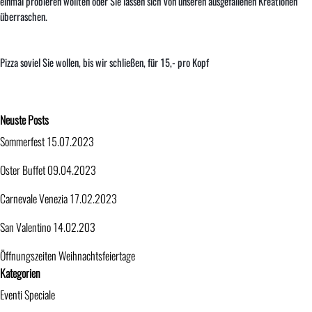
einmal probieren wollten oder Sie lassen sich von unseren ausgefallenen Kreationen
überraschen.
Pizza soviel Sie wollen, bis wir schließen, für 15,- pro Kopf
Block überspringen Neuste Posts
Neuste Posts
Sommerfest 15.07.2023
Oster Buffet 09.04.2023
Carnevale Venezia 17.02.2023
San Valentino 14.02.203
Öffnungszeiten Weihnachtsfeiertage
Block überspringen Kategorien
Kategorien
Eventi Speciale