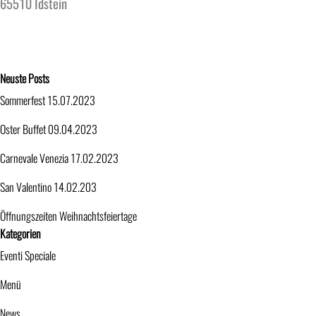
65510 Idstein
Block überspringen Neuste Posts
Neuste Posts
Sommerfest 15.07.2023
Oster Buffet 09.04.2023
Carnevale Venezia 17.02.2023
San Valentino 14.02.203
Öffnungszeiten Weihnachtsfeiertage
Block überspringen Kategorien
Kategorien
Eventi Speciale
Menü
News