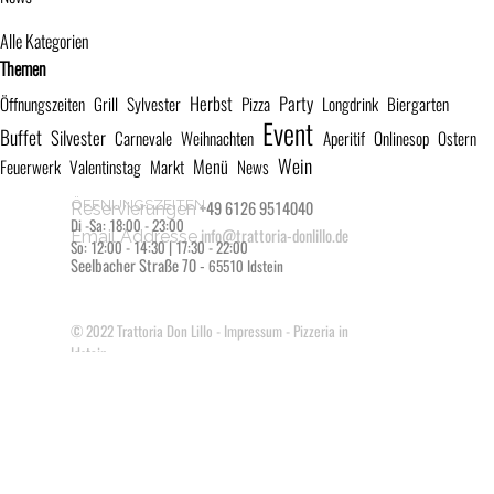
Alle Kategorien
Block überspringen Themen
Themen
Herbst
Party
Öffnungszeiten
Grill
Sylvester
Pizza
Longdrink
Biergarten
Event
Buffet
Silvester
Carnevale
Weihnachten
Aperitif
Onlinesop
Ostern
Wein
Menü
Feuerwerk
Valentinstag
Markt
News
ÖFFNUNGSZEITEN
+49 6126 9514040
Reservierungen
Di -Sa: 18:00 - 23:00
info@trattoria-donlillo.de
Email Addresse
So: 12:00 - 14:30 | 17:30 - 22:00
Seelbacher Straße 70 -
65510 Idstein
© 2022
Trattoria Don Lillo
-
Impressum
- Pizzeria in
Idstein
Zurück zum Seiteninhalt