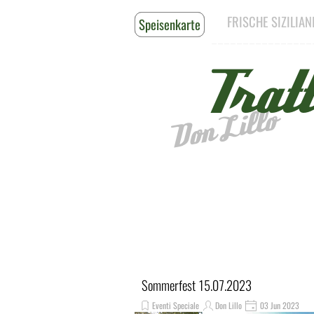
Direkt zum Seiteninhalt
FRISCHE SIZILIA
Speisenkarte
Reservieren
________________
Tratt
Don Lillo
Sommerfest 15.07.2023
Eventi Speciale
Don Lillo
03 Jun 2023