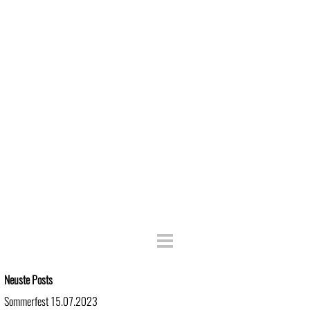
Block überspringen Neuste Posts
Neuste Posts
Sommerfest 15.07.2023