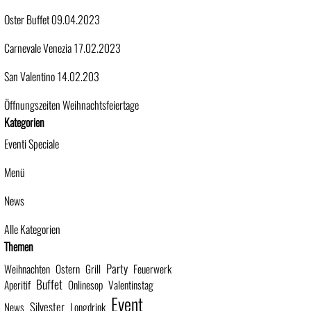
Oster Buffet 09.04.2023
Carnevale Venezia 17.02.2023
San Valentino 14.02.203
Öffnungszeiten Weihnachtsfeiertage
Block überspringen Kategorien
Kategorien
Eventi Speciale
Menü
News
Alle Kategorien
Block überspringen Themen
Themen
Party
Weihnachten
Ostern
Grill
Feuerwerk
Buffet
Aperitif
Onlinesop
Valentinstag
Event
Silvester
News
Longdrink