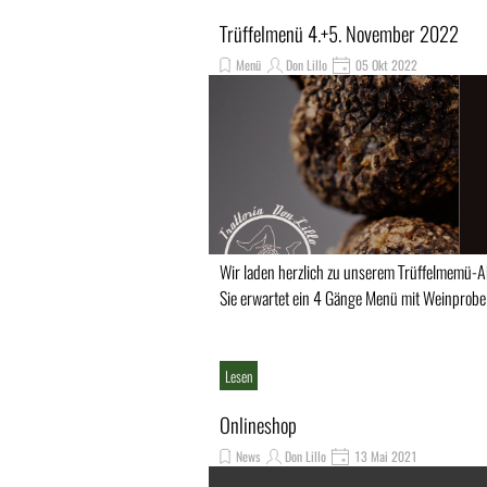
Trüffelmenü 4.+5. November 2022
Menü
Don Lillo
05 Okt 2022
Wir laden herzlich zu unserem Trüffelmemü-Abe
Sie erwartet ein 4 Gänge Menü mit Weinprob
Lesen
Onlineshop
News
Don Lillo
13 Mai 2021