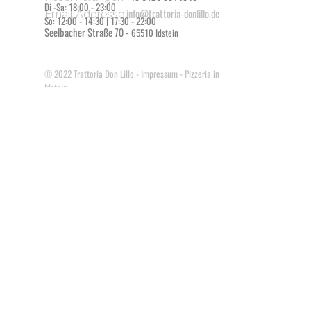
Di -Sa: 18:00 - 23:00
info@trattoria-donlillo.de
Email Addresse
So: 12:00 - 14:30 | 17:30 - 22:00
Seelbacher Straße 70 -
65510 Idstein
© 2022
Trattoria Don Lillo
-
Impressum
- Pizzeria in
Idstein
Zurück zum Seiteninhalt