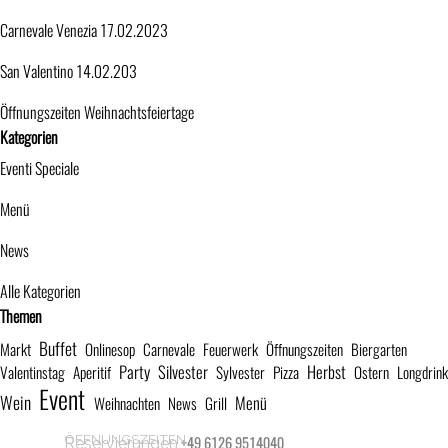
Carnevale Venezia 17.02.2023
San Valentino 14.02.203
Öffnungszeiten Weihnachtsfeiertage
Block überspringen Kategorien
Kategorien
Eventi Speciale
Menü
News
Alle Kategorien
Block überspringen Themen
Themen
Buffet
Markt
Onlinesop
Carnevale
Feuerwerk
Öffnungszeiten
Biergarten
Party
Silvester
Herbst
Valentinstag
Aperitif
Sylvester
Pizza
Ostern
Longdrink
Event
Wein
Menü
Weihnachten
News
Grill
ÖFFNUNGSZEITEN
+49 6126 9514040
Reservierungen