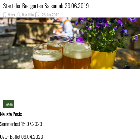
Start der Biergarten Saison ab 29.06.2019
News
Don Lillo
26 Jun 2019
Lesen
Block überspringen Neuste Posts
Neuste Posts
Sommerfest 15.07.2023
Oster Buffet 09.04.2023