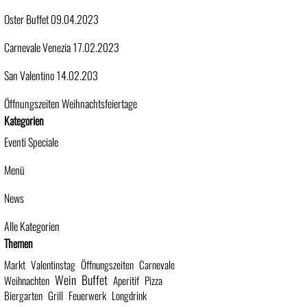
Oster Buffet 09.04.2023
Carnevale Venezia 17.02.2023
San Valentino 14.02.203
Öffnungszeiten Weihnachtsfeiertage
Block überspringen Kategorien
Kategorien
Eventi Speciale
Menü
News
Alle Kategorien
Block überspringen Themen
Themen
Markt
Valentinstag
Öffnungszeiten
Carnevale
Wein
Buffet
Weihnachten
Aperitif
Pizza
Biergarten
Grill
Feuerwerk
Longdrink