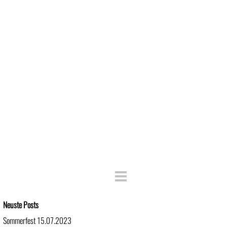
Block überspringen Neuste Posts
Neuste Posts
Sommerfest 15.07.2023