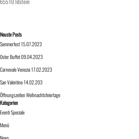
65510 Idstein
Block überspringen Neuste Posts
Neuste Posts
Sommerfest 15.07.2023
Oster Buffet 09.04.2023
Carnevale Venezia 17.02.2023
San Valentino 14.02.203
Öffnungszeiten Weihnachtsfeiertage
Block überspringen Kategorien
Kategorien
Eventi Speciale
Menü
News