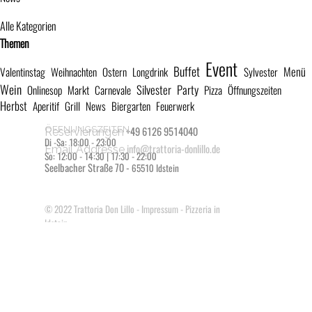
Alle Kategorien
Block überspringen Themen
Themen
Event
Buffet
Menü
Valentinstag
Weihnachten
Ostern
Longdrink
Sylvester
Wein
Silvester
Party
Onlinesop
Markt
Carnevale
Pizza
Öffnungszeiten
Herbst
Aperitif
Grill
News
Biergarten
Feuerwerk
ÖFFNUNGSZEITEN
+49 6126 9514040
Reservierungen
Di -Sa: 18:00 - 23:00
info@trattoria-donlillo.de
Email Addresse
So: 12:00 - 14:30 | 17:30 - 22:00
Seelbacher Straße 70 -
65510 Idstein
© 2022
Trattoria Don Lillo
-
Impressum
- Pizzeria in
Idstein
Zurück zum Seiteninhalt