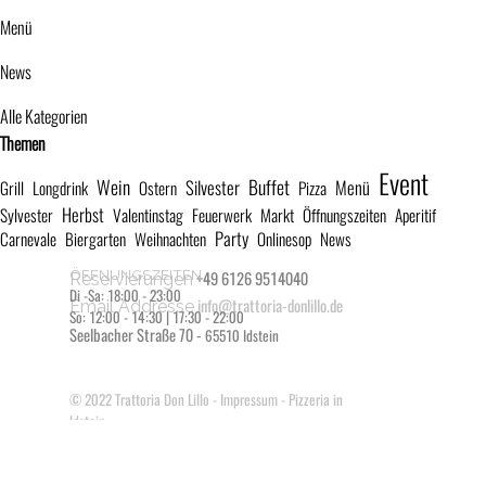
Menü
News
Alle Kategorien
Block überspringen Themen
Themen
Event
Wein
Buffet
Silvester
Menü
Grill
Longdrink
Ostern
Pizza
Herbst
Sylvester
Valentinstag
Feuerwerk
Markt
Öffnungszeiten
Aperitif
Party
Carnevale
Biergarten
Weihnachten
Onlinesop
News
ÖFFNUNGSZEITEN
+49 6126 9514040
Reservierungen
Di -Sa: 18:00 - 23:00
info@trattoria-donlillo.de
Email Addresse
So: 12:00 - 14:30 | 17:30 - 22:00
Seelbacher Straße 70 -
65510 Idstein
© 2022
Trattoria Don Lillo
-
Impressum
- Pizzeria in
Idstein
Zurück zum Seiteninhalt