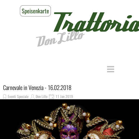
Direkt zum Seiteninhalt
Speisenkarte
Reservieren
Trattoria
Don Lillo
Menü überspringen
Carnevale in Venezia - 16.02.2018
Eventi Speciale
Don Lillo
11 Jan 2019