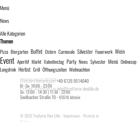
Menü
News
Alle Kategorien
Block überspringen Themen
Themen
Buffet
Wein
Silvester
Pizza
Biergarten
Ostern
Carnevale
Feuerwerk
Event
Party
Menü
Aperitif
Markt
Valentinstag
News
Sylvester
Onlinesop
Herbst
Longdrink
Grill
Öffnungszeiten
Weihnachten
ÖFFNUNGSZEITEN
+49 6126 9514040
Reservierungen
Di -Sa: 18:00 - 23:00
info@trattoria-donlillo.de
Email Addresse
So: 12:00 - 14:30 | 17:30 - 22:00
Seelbacher Straße 70 -
65510 Idstein
© 2022
Trattoria Don Lillo
-
Impressum
- Pizzeria in
Idstein
Zurück zum Seiteninhalt