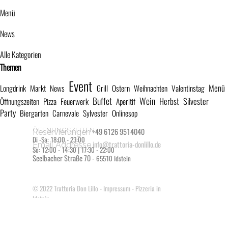
Menü
News
Alle Kategorien
Block überspringen Themen
Themen
Event
Menü
Longdrink
Markt
News
Grill
Ostern
Weihnachten
Valentinstag
Buffet
Wein
Herbst
Silvester
Öffnungszeiten
Pizza
Feuerwerk
Aperitif
Party
Biergarten
Carnevale
Sylvester
Onlinesop
ÖFFNUNGSZEITEN
+49 6126 9514040
Reservierungen
Di -Sa: 18:00 - 23:00
info@trattoria-donlillo.de
Email Addresse
So: 12:00 - 14:30 | 17:30 - 22:00
Seelbacher Straße 70 -
65510 Idstein
© 2022
Trattoria Don Lillo
-
Impressum
- Pizzeria in
Idstein
Zurück zum Seiteninhalt