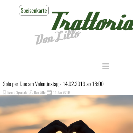
Direkt zum Seiteninhalt
Speisenkarte
Reservieren
Trattoria
Don Lillo
Menü überspringen
Solo per Due am Valentinstag - 14.02.2019 ab 18:00
Eventi Speciale
Don Lillo
11 Jan 2019