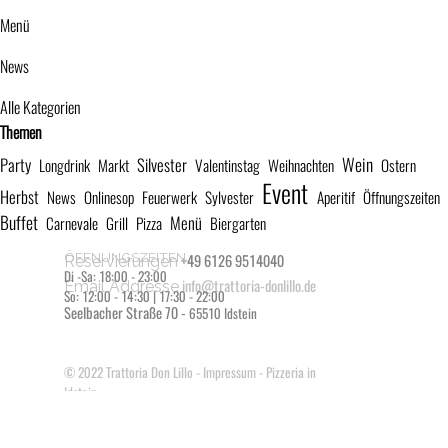
Menü
News
Alle Kategorien
Block überspringen Themen
Themen
Wein
Party
Silvester
Longdrink
Markt
Valentinstag
Weihnachten
Ostern
Event
Herbst
News
Onlinesop
Feuerwerk
Sylvester
Aperitif
Öffnungszeiten
Buffet
Menü
Carnevale
Grill
Pizza
Biergarten
ÖFFNUNGSZEITEN
+49 6126 9514040
Reservierungen
Di -Sa: 18:00 - 23:00
info@trattoria-donlillo.de
Email Addresse
So: 12:00 - 14:30 | 17:30 - 22:00
Seelbacher Straße 70 -
65510 Idstein
© 2022
Trattoria Don Lillo
-
Impressum
- Pizzeria in
Idstein
Zurück zum Seiteninhalt